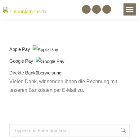
Facebook
Instagram
YouTube
Search:
page
page
page
opens
opens
opens
in
in
in
new
new
new
Apple Pay
window
window
window
Google Pay
Direkte Banküberweisung
Vielen Dank, wir senden Ihnen die Rechnung mit
unseren Bankdaten per E-Mail zu.
Search: